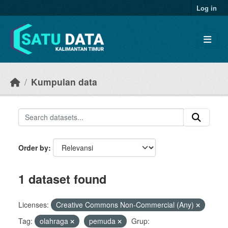
Skip to main content
Log in
Kumpulan data
Order by
1 dataset found
Licenses:
Creative Commons Non-Commercial (Any)
Tag:
olahraga
pemuda
Grup: