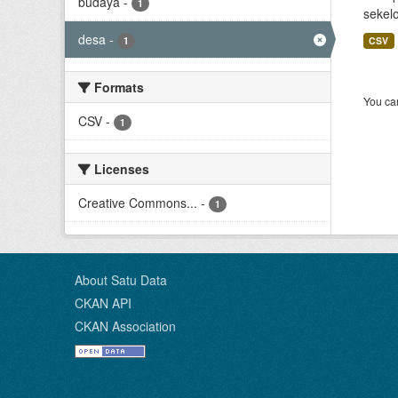
budaya
-
1
sekel
desa
-
1
CSV
Formats
You can
CSV
-
1
Licenses
Creative Commons...
-
1
About Satu Data
CKAN API
CKAN Association