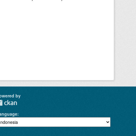
owered by
anguage