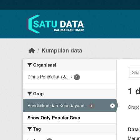
Skip to main content
Kumpulan data
Organisasi
Dinas Pendidikan &...
-
1
1 
Grup
Pendidikan dan Kebudayaan
-
1
Grup:
Show Only Popular Grup
Tag
Data
Merup