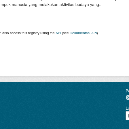
ompok manusia yang melakukan aktivitas budaya yang...
 also access this registry using the
API
(see
Dokumentasi API
).
P
L