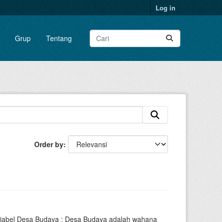
Log in
Grup
Tentang
Order by
riabel Desa Budaya : Desa Budaya adalah wahana