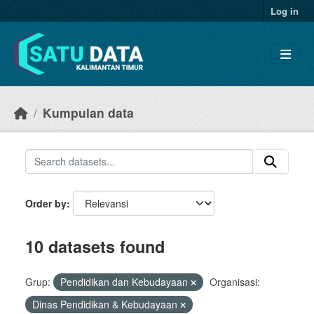
Skip to main content
Log in
Kumpulan data
Order by
10 datasets found
Grup:
Pendidikan dan Kebudayaan
Organisasi:
Dinas Pendidikan & Kebudayaan