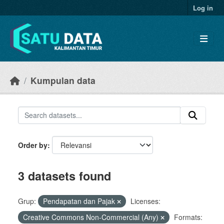
Skip to main content
Log in
Kumpulan data
Order by
3 datasets found
Grup:
Pendapatan dan Pajak
Licenses:
Creative Commons Non-Commercial (Any)
Formats: