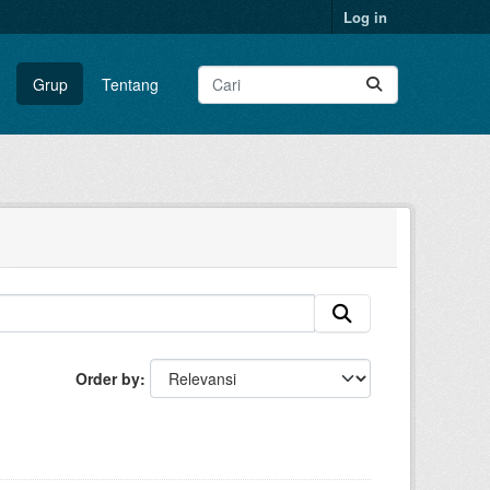
Log in
Grup
Tentang
Order by