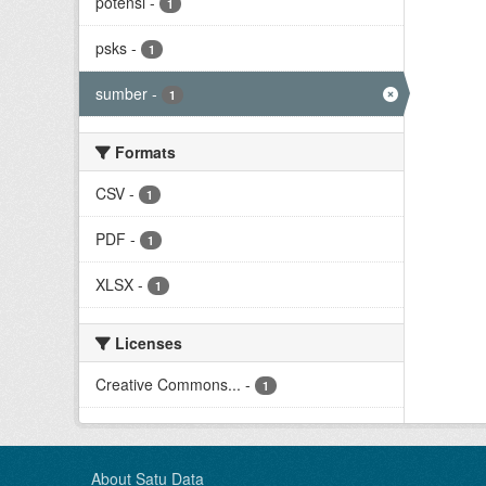
potensi
-
1
psks
-
1
sumber
-
1
Formats
CSV
-
1
PDF
-
1
XLSX
-
1
Licenses
Creative Commons...
-
1
About Satu Data