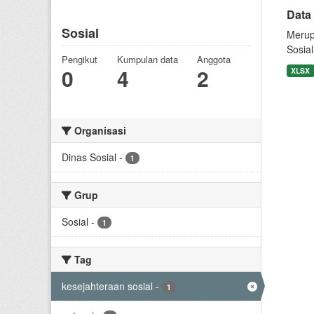
Data
Sosial
Merup
Sosia
Pengikut
Kumpulan data
Anggota
0
4
2
XLSX
Organisasi
Dinas Sosial
-
1
Grup
Sosial
-
1
Tag
kesejahteraan sosial
-
1