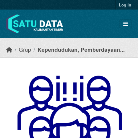
Skip to main content
Log in
Grup
Kependudukan, Pemberdayaan...