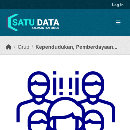
Skip to main content
Log in
Grup
Kependudukan, Pemberdayaan...