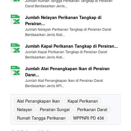
Jumlah Rumah Tangga Perikanan Tangkap di Perairan
Darat Berdasarkan Jenis...
Jumlah Nelayan Perikanan Tangkap di
Perairan...
Jumlah Nelayan Perikanan Tangkap di Perairan Darat
Berdasarkan Jenis Alat...
Jumlah Kapal Perikanan Tangkap di Perairan...
Jumlah Kapal Perikanan Tangkap di Perairan Darat
Berdasarkan Jenis Alat...
Jumlah Alat Penangkapan Ikan di Perairan
Darat...
Jumlah Alat Penangkapan Ikan di Perairan Darat
Berdasarkan Jenis API...
Alat Penangkapan Ikan
Kapal Perikanan
Nelayan
Perairan Sungai
Perikanan Darat
Rumah Tangga Perikanan
WPPNRI PD 436