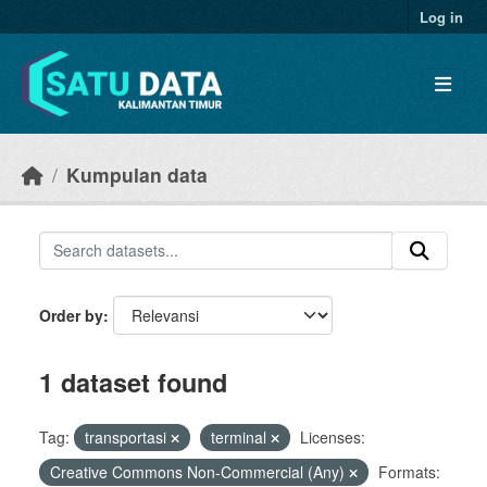
Skip to main content
Log in
Kumpulan data
Order by
1 dataset found
Tag:
transportasi
terminal
Licenses:
Creative Commons Non-Commercial (Any)
Formats: