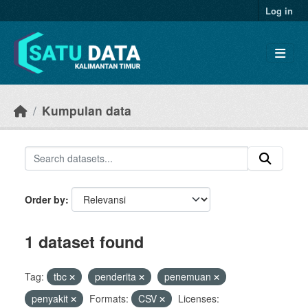
Skip to main content
Log in
Kumpulan data
Order by
1 dataset found
Tag:
tbc
penderita
penemuan
penyakit
Formats:
CSV
Licenses: