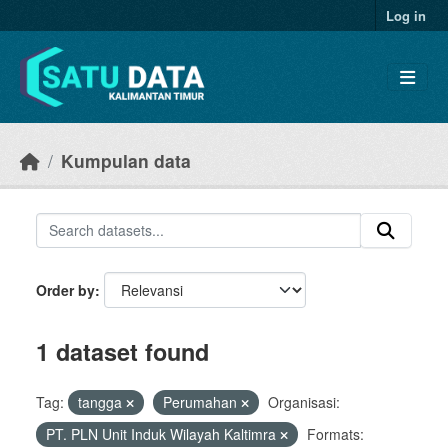
Skip to main content
Log in
Kumpulan data
Order by
1 dataset found
Tag:
tangga
Perumahan
Organisasi:
PT. PLN Unit Induk Wilayah Kaltimra
Formats: