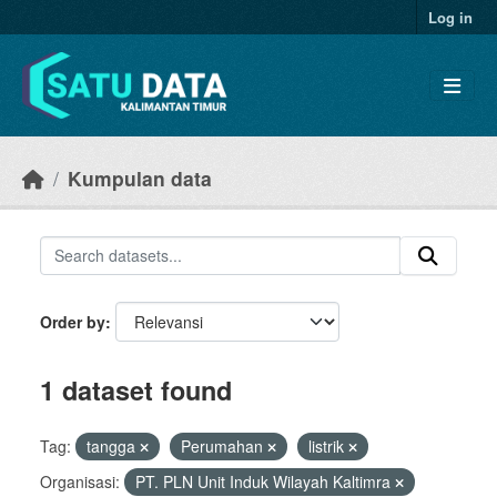
Skip to main content
Log in
Kumpulan data
Order by
1 dataset found
Tag:
tangga
Perumahan
listrik
Organisasi:
PT. PLN Unit Induk Wilayah Kaltimra