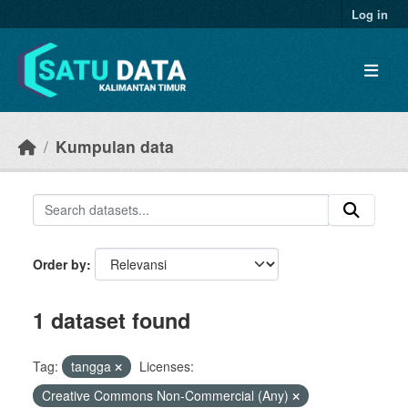
Skip to main content
Log in
Kumpulan data
Order by
1 dataset found
Tag:
tangga
Licenses:
Creative Commons Non-Commercial (Any)