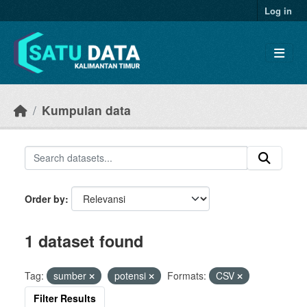
Skip to main content
Log in
Kumpulan data
Order by
1 dataset found
Tag:
sumber
potensi
Formats:
CSV
Filter Results