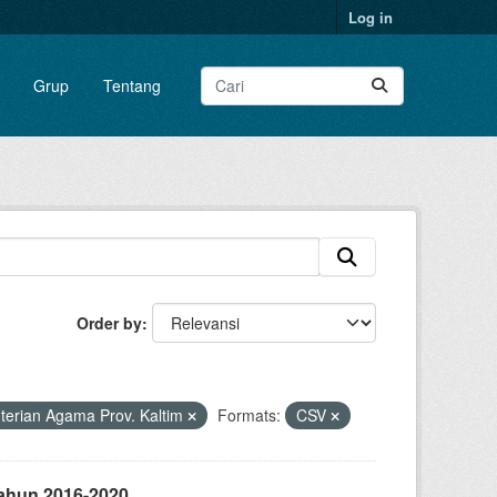
Log in
Grup
Tentang
Order by
terian Agama Prov. Kaltim
Formats:
CSV
ahun 2016-2020