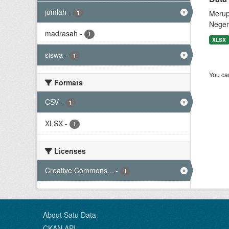
jumlah
-
Merup
1
Neger
madrasah
-
1
XLSX
siswa
-
1
You can
Formats
CSV
-
1
XLSX
-
1
Licenses
Creative Commons...
-
1
About Satu Data
CKAN API