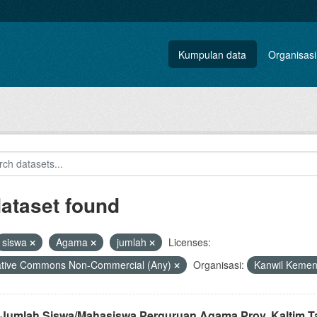
Kumpulan data
Organisasi
dataset found
siswa
Agama
jumlah
Licenses:
ative Commons Non-Commercial (Any)
Organisasi:
Kanwil Kemen
 Jumlah Siswa/Mahasiswa Perguruan Agama Prov. Kaltim T