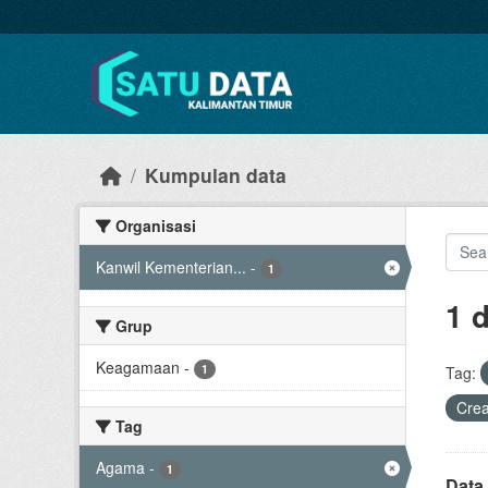
Skip to main content
Kumpulan data
Organisasi
Kanwil Kementerian...
-
1
1 
Grup
Keagamaan
-
1
Tag:
Cre
Tag
Agama
-
1
Data