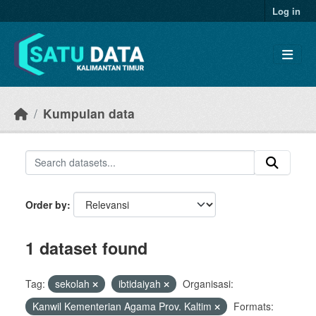
Skip to main content
Log in
Kumpulan data
Order by
1 dataset found
Tag:
sekolah
ibtidaiyah
Organisasi:
Kanwil Kementerian Agama Prov. Kaltim
Formats: