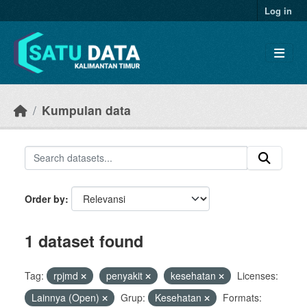
Skip to main content
Log in
Kumpulan data
Order by
1 dataset found
Tag:
rpjmd
penyakit
kesehatan
Licenses:
Lainnya (Open)
Grup:
Kesehatan
Formats: