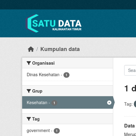
Skip to main content
Kumpulan data
Organisasi
Dinas Kesehatan
-
1
1 
Grup
Kesehatan
-
1
Tag:
Tag
Data
government
-
1
Merup