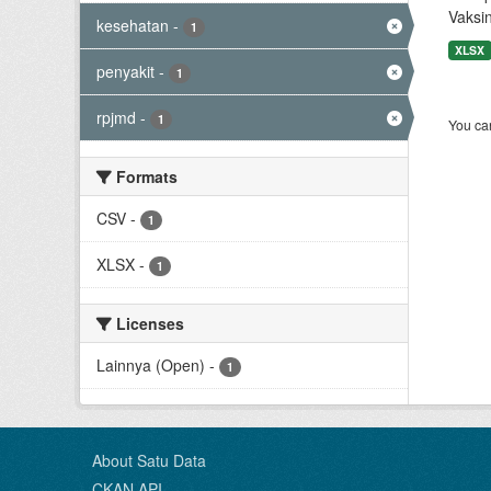
Vaksi
kesehatan
-
1
XLSX
penyakit
-
1
rpjmd
-
1
You can
Formats
CSV
-
1
XLSX
-
1
Licenses
Lainnya (Open)
-
1
About Satu Data
CKAN API