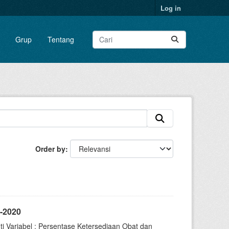
Log in
Grup
Tentang
Order by
-2020
i Variabel : Persentase Ketersediaan Obat dan