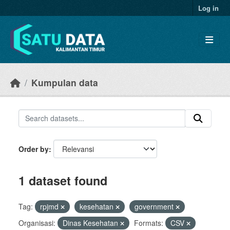
Skip to main content
Log in
Kumpulan data
Order by
1 dataset found
Tag:
rpjmd
kesehatan
government
Organisasi:
Dinas Kesehatan
Formats:
CSV