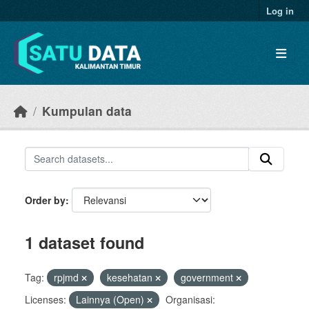
Skip to main content
Log in
Kumpulan data
Order by
1 dataset found
Tag:
rpjmd
kesehatan
government
Licenses:
Lainnya (Open)
Organisasi: