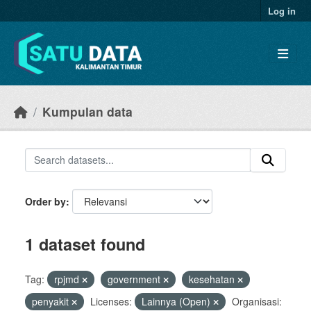
Skip to main content
Log in
Kumpulan data
Order by
1 dataset found
Tag:
rpjmd
government
kesehatan
penyakit
Licenses:
Lainnya (Open)
Organisasi: