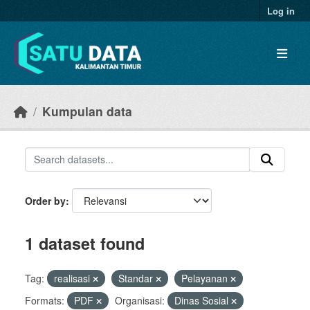
Skip to main content
Log in
Kumpulan data
Order by
1 dataset found
Tag:
realisasi
Standar
Pelayanan
Formats:
PDF
Organisasi:
Dinas Sosial