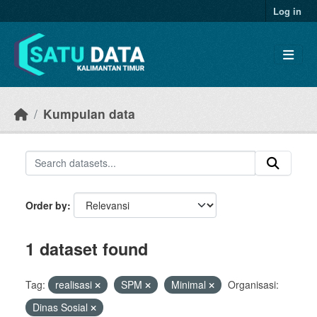
Skip to main content
Log in
Kumpulan data
Order by
1 dataset found
Tag:
realisasi
SPM
Minimal
Organisasi:
Dinas Sosial