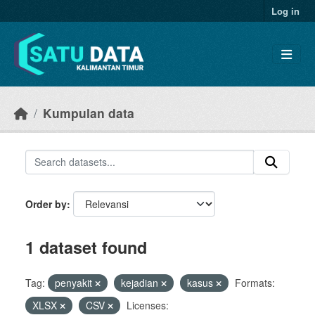
Skip to main content
Log in
Kumpulan data
Order by
1 dataset found
Tag:
penyakit
kejadian
kasus
Formats:
XLSX
CSV
Licenses: