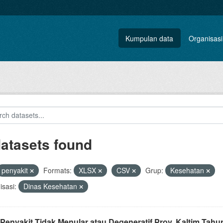
Kumpulan data
Organisasi
datasets found
penyakit
Formats:
XLSX
CSV
Grup:
Kesehatan
sasi:
Dinas Kesehatan
 Penyakit Tidak Menular atau Degeneratif Prov. Kaltim Tah