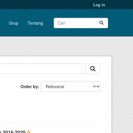
Log in
Grup
Tentang
Order by
un 2016-2020