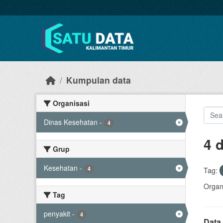
Skip to main content
Kumpulan data
Organisasi
Dinas Kesehatan
-
4
4 
Grup
Kesehatan
-
4
Tag:
Organi
Tag
penyakit
-
4
Data