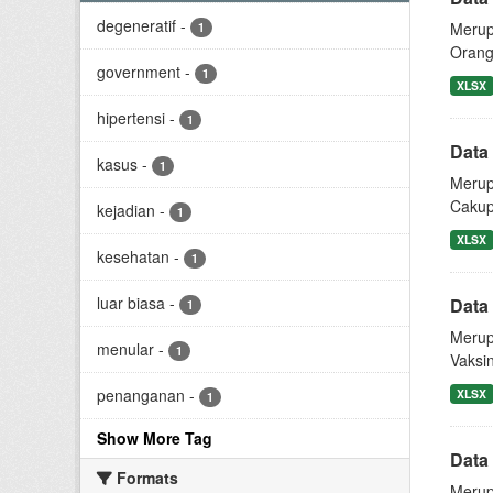
degeneratif
-
Merup
1
Orang 
government
-
1
XLSX
hipertensi
-
1
Data
kasus
-
1
Merup
Cakup
kejadian
-
1
XLSX
kesehatan
-
1
luar biasa
-
Data
1
Merup
menular
-
1
Vaksi
penanganan
-
XLSX
1
Show More Tag
Data
Formats
Merup