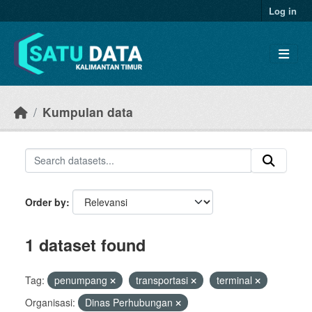
Skip to main content
Log in
Kumpulan data
Order by
1 dataset found
Tag:
penumpang
transportasi
terminal
Organisasi:
Dinas Perhubungan