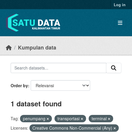
Skip to main content
Log in
Kumpulan data
Order by
1 dataset found
Tag:
penumpang
transportasi
terminal
Licenses:
Creative Commons Non-Commercial (Any)