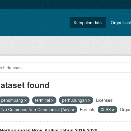
Kumpulan data
Organisasi
dataset found
penumpang
terminal
perhubungan
Licenses:
ative Commons Non-Commercial (Any)
Formats:
XLSX
Organ
 Perhubungan Prov. Kaltim Tahun 2016-2020