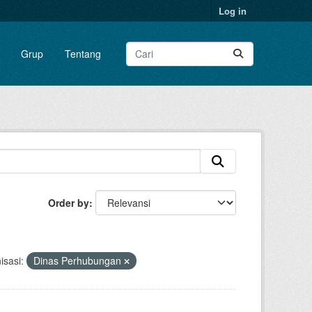
Log in
Grup
Tentang
Order by
isasi:
Dinas Perhubungan