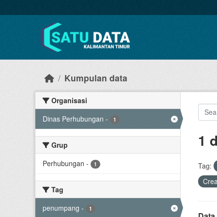
Skip to main content
Kumpulan data
Organisasi
Dinas Perhubungan
-
1
1 
Grup
Perhubungan
-
1
Tag:
Cre
Tag
penumpang
-
1
Data