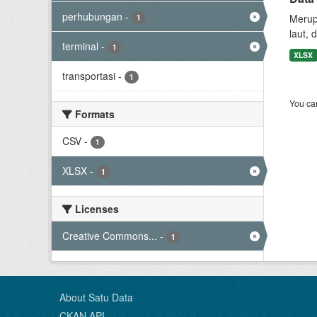
perhubungan
-
Merup
1
laut, 
terminal
-
1
XLSX
transportasi
-
1
You can
Formats
CSV
-
1
XLSX
-
1
Licenses
Creative Commons...
-
1
About Satu Data
CKAN API