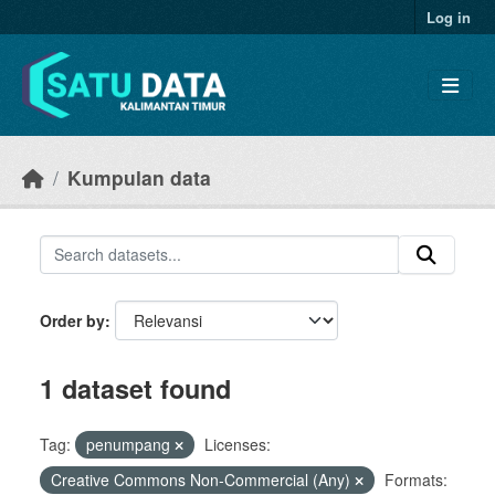
Skip to main content
Log in
Kumpulan data
Order by
1 dataset found
Tag:
penumpang
Licenses:
Creative Commons Non-Commercial (Any)
Formats: