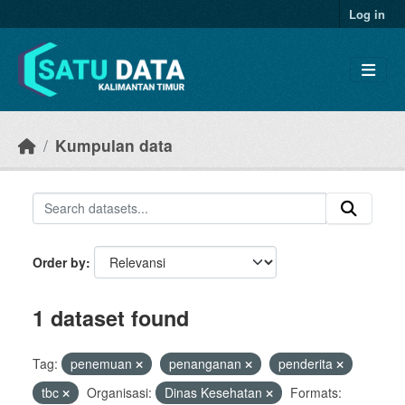
Skip to main content
Log in
Kumpulan data
Order by
1 dataset found
Tag:
penemuan
penanganan
penderita
tbc
Organisasi:
Dinas Kesehatan
Formats: