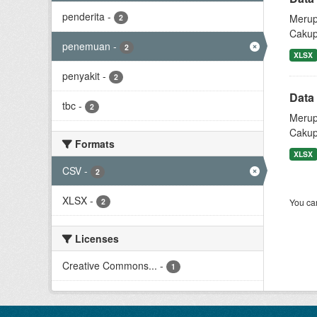
penderita
-
Merup
2
Cakup
penemuan
-
2
XLSX
penyakit
-
2
Data
tbc
-
2
Merup
Cakup
Formats
XLSX
CSV
-
2
XLSX
-
2
You can
Licenses
Creative Commons...
-
1