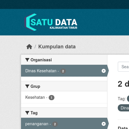
Skip to main content
Kumpulan data
Organisasi
Dinas Kesehatan
-
2
2 
Grup
Kesehatan
-
1
Tag:
Din
Tag
penanganan
-
2
Data