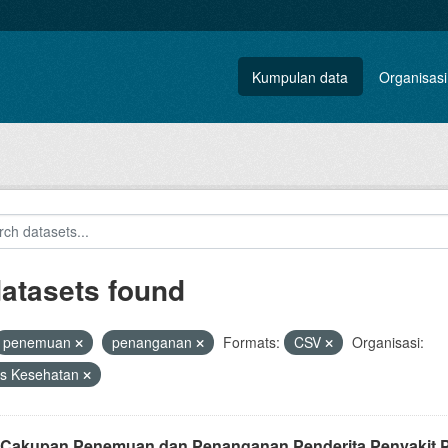
Kumpulan data
Organisasi
datasets found
penemuan
penanganan
Formats:
CSV
Organisasi:
as Kesehatan
 Cakupan Penemuan dan Penanganan Penderita Penyakit Pr