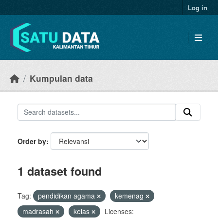
Skip to main content
Log in
Kumpulan data
Order by
1 dataset found
Tag:
pendidikan agama
kemenag
madrasah
kelas
Licenses: