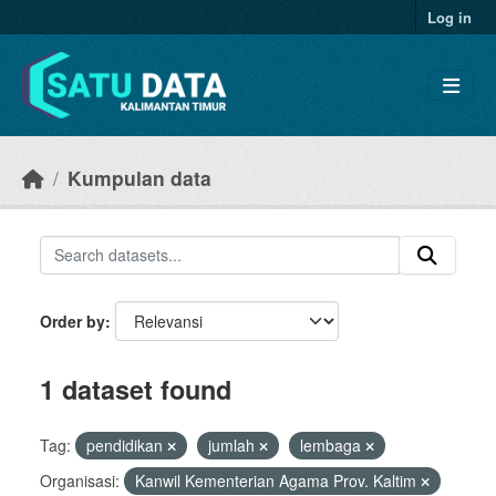
Skip to main content
Log in
Kumpulan data
Order by
1 dataset found
Tag:
pendidikan
jumlah
lembaga
Organisasi:
Kanwil Kementerian Agama Prov. Kaltim