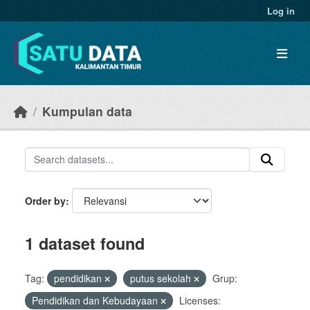
Skip to main content
Log in
Kumpulan data
Order by
1 dataset found
Tag:
pendidikan
putus sekolah
Grup:
Pendidikan dan Kebudayaan
Licenses: