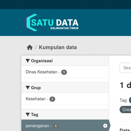
Skip to main content
Kumpulan data
Organisasi
Dinas Kesehatan
-
1
1 
Grup
Kesehatan
-
1
Tag:
Cre
Tag
penanganan
-
1
Data