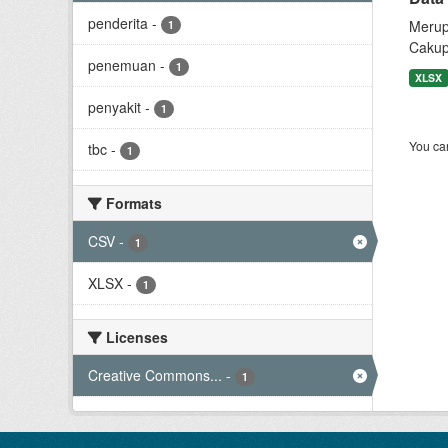
penderita
-
Merup
1
Cakup
penemuan
-
1
XLSX
penyakit
-
1
You can
tbc
-
1
Formats
CSV
-
1
XLSX
-
1
Licenses
Creative Commons...
-
1