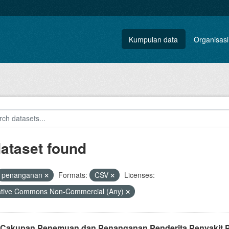
Kumpulan data
Organisasi
dataset found
penanganan
Formats:
CSV
Licenses:
ative Commons Non-Commercial (Any)
 Cakupan Penemuan dan Penanganan Penderita Penyakit Pr