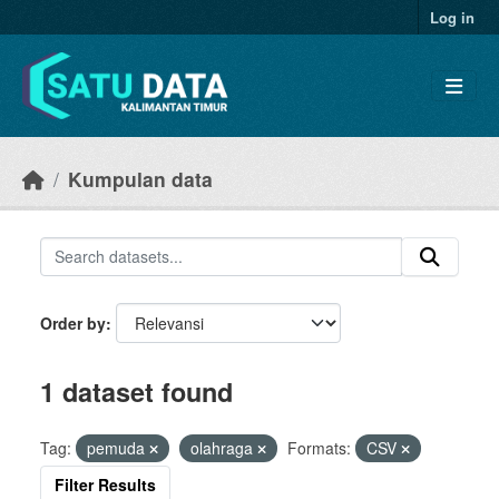
Skip to main content
Log in
Kumpulan data
Order by
1 dataset found
Tag:
pemuda
olahraga
Formats:
CSV
Filter Results