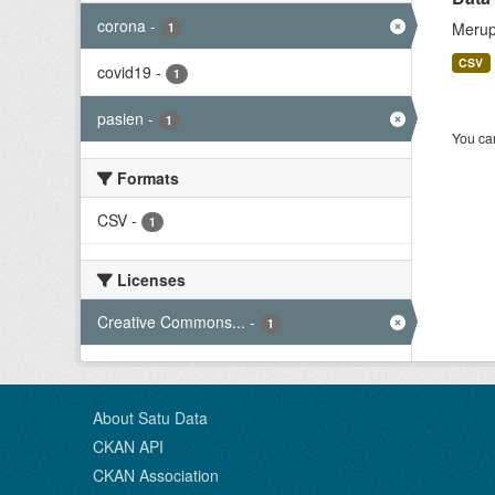
corona
-
Merup
1
CSV
covid19
-
1
pasien
-
1
You can
Formats
CSV
-
1
Licenses
Creative Commons...
-
1
About Satu Data
CKAN API
CKAN Association