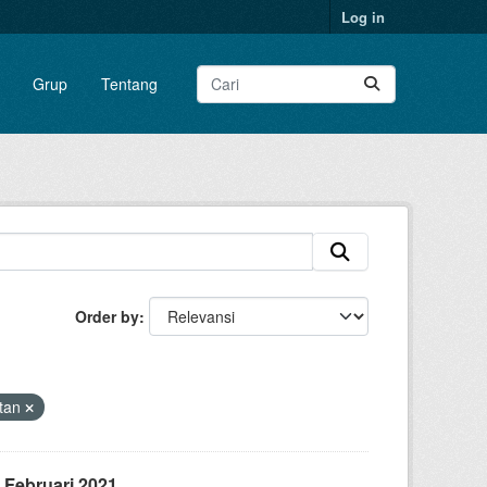
Log in
Grup
Tentang
Order by
atan
 Februari 2021