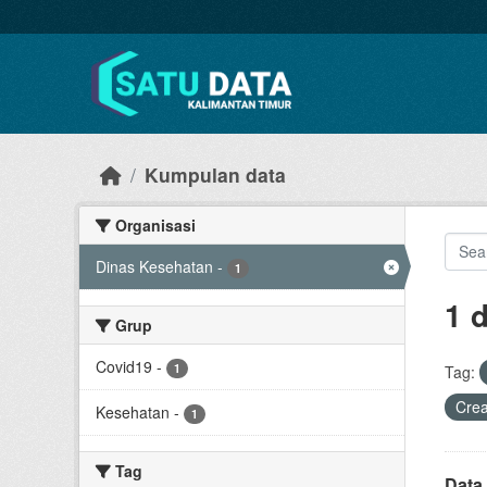
Skip to main content
Kumpulan data
Organisasi
Dinas Kesehatan
-
1
1 
Grup
Covid19
-
1
Tag:
Cre
Kesehatan
-
1
Tag
Data 