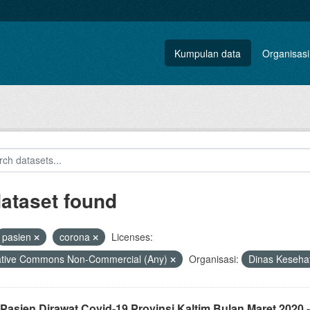
Kumpulan data
Organisasi
dataset found
pasien
corona
Licenses:
ative Commons Non-Commercial (Any)
Organisasi:
Dinas Keseh
Pasien Dirawat Covid-19 Provinsi Kaltim Bulan Maret 2020 -