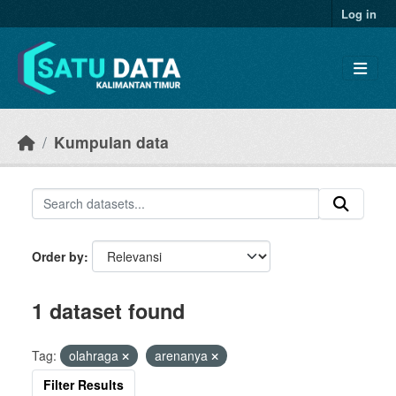
Skip to main content
Log in
Kumpulan data
Order by
1 dataset found
Tag:
olahraga
arenanya
Filter Results