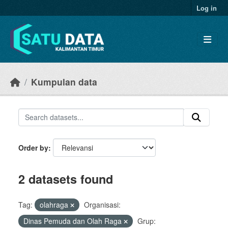
Skip to main content
Log in
Kumpulan data
Order by
2 datasets found
Tag:
olahraga
Organisasi:
Dinas Pemuda dan Olah Raga
Grup: