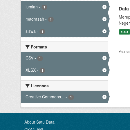
jumlah
-
1
Data
Merup
madrasah
-
1
Neger
siswa
-
1
XLSX
Formats
You can
CSV
-
1
XLSX
-
1
Licenses
Creative Commons...
-
1
About Satu Data
CKAN API