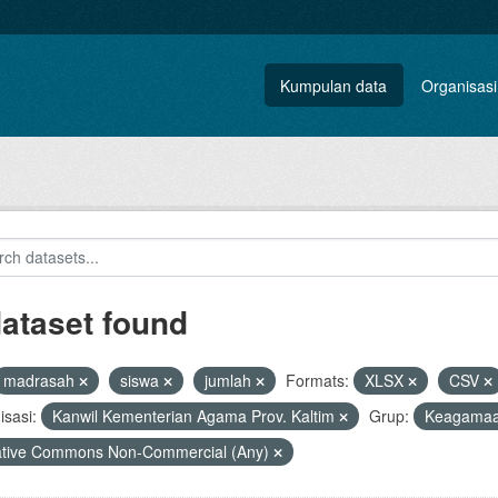
Kumpulan data
Organisasi
dataset found
madrasah
siswa
jumlah
Formats:
XLSX
CSV
sasi:
Kanwil Kementerian Agama Prov. Kaltim
Grup:
Keagama
ative Commons Non-Commercial (Any)