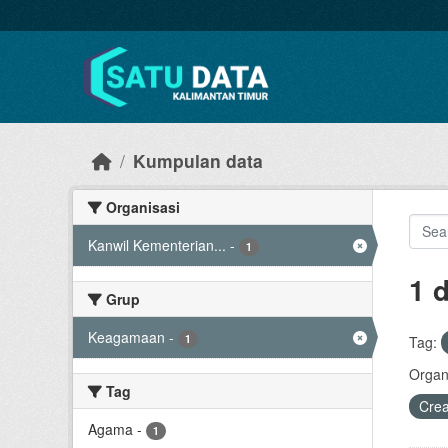
Skip to main content
Kumpulan data
Organisasi
Kanwil Kementerian...
-
1
1 
Grup
Keagamaan
-
1
Tag:
Organi
Tag
Cre
Agama
-
1