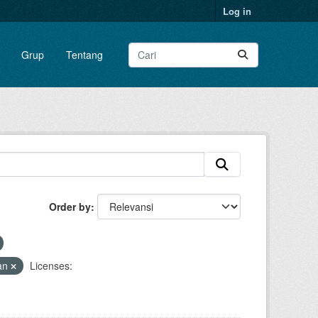
Log in
Grup
Tentang
Order by
an
Licenses: