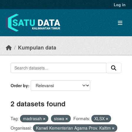
Skip to main content
Log in
Kumpulan data
Order by
2 datasets found
Tag:
madrasah
siswa
Formats:
XLSX
Organisasi:
Kanwil Kementerian Agama Prov. Kaltim