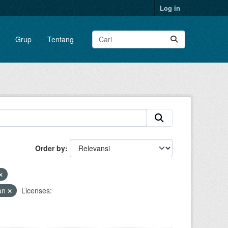
Log in
Grup
Tentang
Order by
an
Licenses: