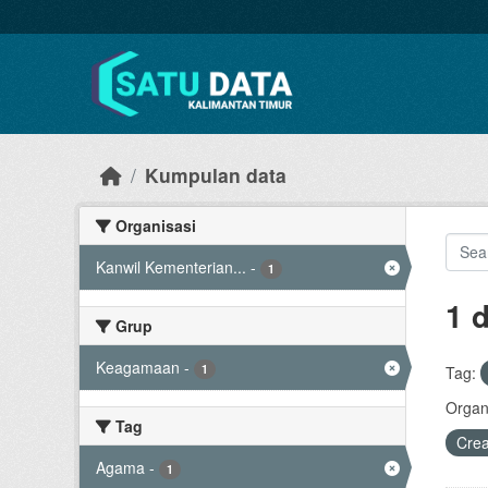
Skip to main content
Kumpulan data
Organisasi
Kanwil Kementerian...
-
1
1 
Grup
Keagamaan
-
1
Tag:
Organi
Tag
Cre
Agama
-
1