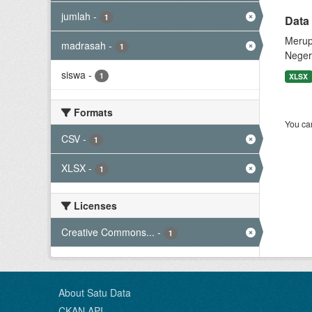
jumlah
-
1
Data
Merup
madrasah
-
1
Neger
siswa
-
1
XLSX
Formats
You can
CSV
-
1
XLSX
-
1
Licenses
Creative Commons...
-
1
About Satu Data
CKAN API