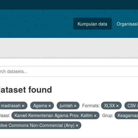
Kumpulan data
Organisasi
dataset found
madrasah
Agama
jumlah
Formats:
XLSX
CSV
sasi:
Kanwil Kementerian Agama Prov. Kaltim
Grup:
Keagama
ative Commons Non-Commercial (Any)