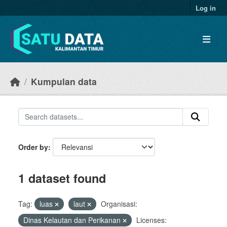
Skip to main content
Log in
Kumpulan data
Order by
1 dataset found
Tag:
luas
laut
Organisasi:
Dinas Kelautan dan Perikanan
Licenses: