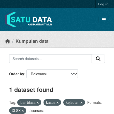
Skip to main content
Log in
Kumpulan data
Order by
1 dataset found
Tag:
luar biasa
kasus
kejadian
Formats:
XLSX
Licenses: