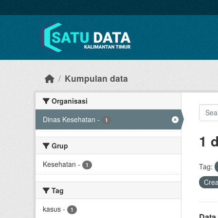
Skip to main content
Kumpulan data
Organisasi
Dinas Kesehatan
-
1
1 
Grup
Kesehatan
-
1
Tag:
Cre
Tag
kasus
-
1
Data