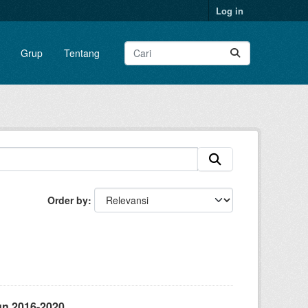
Log in
Grup
Tentang
Order by
un 2016-2020