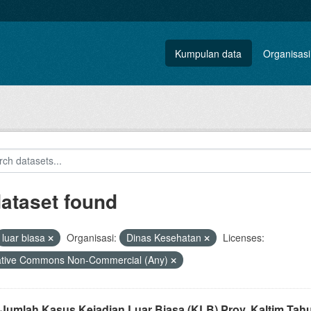
Kumpulan data
Organisasi
dataset found
luar biasa
Organisasi:
Dinas Kesehatan
Licenses:
ative Commons Non-Commercial (Any)
 Jumlah Kasus Kejadian Luar Biasa (KLB) Prov. Kaltim Tah