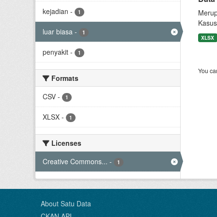
kejadian
-
Merup
1
Kasus
luar biasa
-
1
XLSX
penyakit
-
1
You can
Formats
CSV
-
1
XLSX
-
1
Licenses
Creative Commons...
-
1
About Satu Data
CKAN API