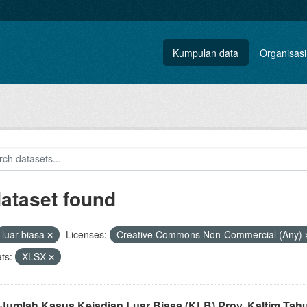
Kumpulan data
Organisasi
dataset found
luar biasa
Licenses:
Creative Commons Non-Commercial (Any)
ts:
XLSX
 Jumlah Kasus Kejadian Luar Biasa (KLB) Prov. Kaltim Tah