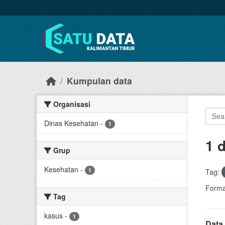
Skip to main content
Kumpulan data
Organisasi
Dinas Kesehatan
-
1
1 
Grup
Kesehatan
-
1
Tag:
Forma
Tag
kasus
-
1
Data