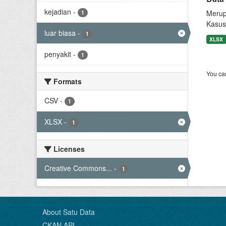
kejadian
-
Merup
1
Kasus
luar biasa
-
1
XLSX
penyakit
-
1
You can
Formats
CSV
-
1
XLSX
-
1
Licenses
Creative Commons...
-
1
About Satu Data
CKAN API