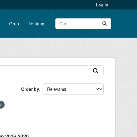
Log in
Grup
Tentang
Order by
un 2016-2020