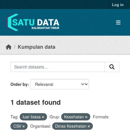
Skip to main content
Log in
Kumpulan data
Order by
1 dataset found
Tag:
luar biasa
Grup:
Kesehatan
Formats:
CSV
Organisasi:
Dinas Kesehatan