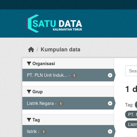
Skip to main content
Kumpulan data
Organisasi
PT. PLN Unit Induk...
-
1
1 
Grup
Listrik Negara
-
1
Tag:
PT. 
Tag
List
listrik
-
1