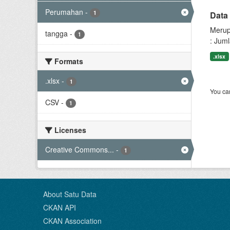
Perumahan
-
1
Data
Merup
tangga
-
1
: Jum
.xlsx
Formats
.xlsx
-
1
You can
CSV
-
1
Licenses
Creative Commons...
-
1
About Satu Data
CKAN API
CKAN Association