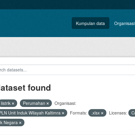
Kumpulan data
Organisasi
dataset found
listrik
Perumahan
Organisasi:
PLN Unit Induk Wilayah Kaltimra
Formats:
.xlsx
Licenses:
C
rik Negara