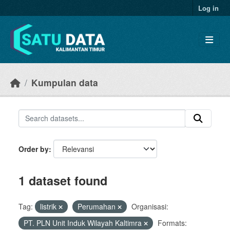
Skip to main content
Log in
Kumpulan data
Order by
1 dataset found
Tag:
listrik
Perumahan
Organisasi:
PT. PLN Unit Induk Wilayah Kaltimra
Formats: