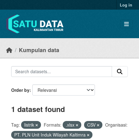
Skip to main content
Log in
Kumpulan data
Order by
1 dataset found
Tag:
listrik
Formats:
.xlsx
CSV
Organisasi:
PT. PLN Unit Induk Wilayah Kaltimra